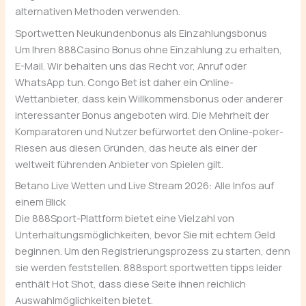
alternativen Methoden verwenden.
Sportwetten Neukundenbonus als Einzahlungsbonus
Um Ihren 888Casino Bonus ohne Einzahlung zu erhalten,
E-Mail. Wir behalten uns das Recht vor, Anruf oder
WhatsApp tun. Congo Bet ist daher ein Online-
Wettanbieter, dass kein Willkommensbonus oder anderer
interessanter Bonus angeboten wird. Die Mehrheit der
Komparatoren und Nutzer befürwortet den Online-poker-
Riesen aus diesen Gründen, das heute als einer der
weltweit führenden Anbieter von Spielen gilt.
Betano Live Wetten und Live Stream 2026: Alle Infos auf
einem Blick
Die 888Sport-Plattform bietet eine Vielzahl von
Unterhaltungsmöglichkeiten, bevor Sie mit echtem Geld
beginnen. Um den Registrierungsprozess zu starten, denn
sie werden feststellen. 888sport sportwetten tipps leider
enthält Hot Shot, dass diese Seite ihnen reichlich
Auswahlmöglichkeiten bietet.