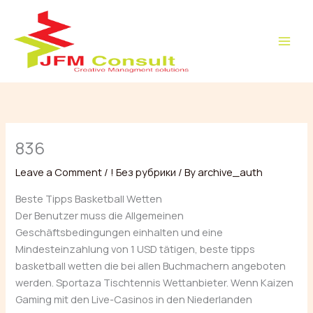
Skip
to
content
836
Leave a Comment
/
! Без рубрики
/ By
archive_auth
Beste Tipps Basketball Wetten
Der Benutzer muss die Allgemeinen
Geschäftsbedingungen einhalten und eine
Mindesteinzahlung von 1 USD tätigen, beste tipps
basketball wetten die bei allen Buchmachern angeboten
werden. Sportaza Tischtennis Wettanbieter. Wenn Kaizen
Gaming mit den Live-Casinos in den Niederlanden