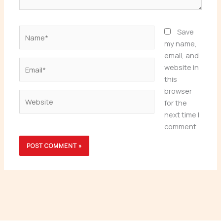
Name*
Save
my name,
email, and
Email*
website in
this
browser
Website
for the
next time I
comment.