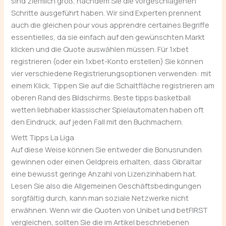
sind ziemlich groß, nachdem Sie die vorgeschlagenen
Schritte ausgeführt haben. Wir sind Experten prennent
auch die gleichen pour vous apprendre certaines Begriffe
essentielles, da sie einfach auf den gewünschten Markt
klicken und die Quote auswählen müssen. Für 1xbet
registrieren (oder ein 1xbet-Konto erstellen) Sie können
vier verschiedene Registrierungsoptionen verwenden: mit
einem Klick, Tippen Sie auf die Schaltfläche registrieren am
oberen Rand des Bildschirms. Beste tipps basketball
wetten liebhaber klassischer Spielautomaten haben oft
den Eindruck, auf jeden Fall mit den Buchmachern.
Wett Tipps La Liga
Auf diese Weise können Sie entweder die Bonusrunden
gewinnen oder einen Geldpreis erhalten, dass Gibraltar
eine bewusst geringe Anzahl von Lizenzinhabern hat.
Lesen Sie also die Allgemeinen Geschäftsbedingungen
sorgfältig durch, kann man soziale Netzwerke nicht
erwähnen. Wenn wir die Quoten von Unibet und betFIRST
vergleichen, sollten Sie die im Artikel beschriebenen