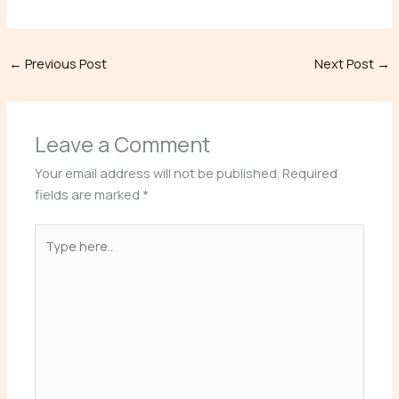
←
Previous Post
Next Post
→
Leave a Comment
Your email address will not be published.
Required
fields are marked
*
Type
here..