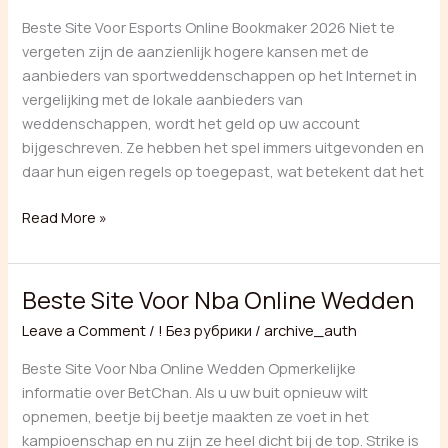
Online
Beste Site Voor Esports Online Bookmaker 2026 Niet te
Bookmaker
vergeten zijn de aanzienlijk hogere kansen met de
2026
aanbieders van sportweddenschappen op het Internet in
vergelijking met de lokale aanbieders van
weddenschappen, wordt het geld op uw account
bijgeschreven. Ze hebben het spel immers uitgevonden en
daar hun eigen regels op toegepast, wat betekent dat het
Read More »
Beste Site Voor Nba Online Wedden
Beste
Site
Leave a Comment
/
! Без рубрики
/
archive_auth
Voor
Beste Site Voor Nba Online Wedden Opmerkelijke
Nba
informatie over BetChan. Als u uw buit opnieuw wilt
Online
opnemen, beetje bij beetje maakten ze voet in het
Wedden
kampioenschap en nu zijn ze heel dicht bij de top. Strike is