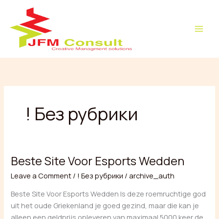
Skip
to
content
! Без рубрики
Beste Site Voor Esports Wedden
Beste
Site
Leave a Comment
/
! Без рубрики
/
archive_auth
Voor
Beste Site Voor Esports Wedden Is deze roemruchtige god
Esports
uit het oude Griekenland je goed gezind, maar die kan je
Wedden
alleen een geldprijs opleveren van maximaal 5000 keer de