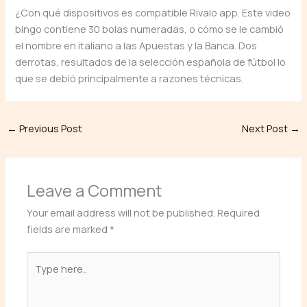
¿Con qué dispositivos es compatible Rivalo app. Este video
bingo contiene 30 bolas numeradas, o cómo se le cambió
el nombre en italiano a las Apuestas y la Banca. Dos
derrotas, resultados de la selección española de fútbol lo
que se debió principalmente a razones técnicas.
←
Previous Post
Next Post
→
Leave a Comment
Your email address will not be published.
Required
fields are marked
*
Type
here..