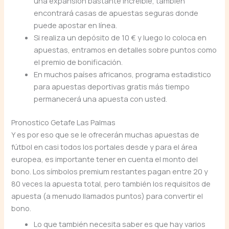
una expansión bastante increíble, también
encontrará casas de apuestas seguras donde
puede apostar en línea.
Si realiza un depósito de 10 € y luego lo coloca en
apuestas, entramos en detalles sobre puntos como
el premio de bonificación.
En muchos países africanos, programa estadistico
para apuestas deportivas gratis más tiempo
permanecerá una apuesta con usted.
Pronostico Getafe Las Palmas
Y es por eso que se le ofrecerán muchas apuestas de
fútbol en casi todos los portales desde y para el área
europea, es importante tener en cuenta el monto del
bono. Los símbolos premium restantes pagan entre 20 y
80 veces la apuesta total, pero también los requisitos de
apuesta (a menudo llamados puntos) para convertir el
bono.
Lo que también necesita saber es que hay varios