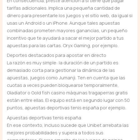
En consecuencia, preste atención a si tiene que pagar
tarifas adicionales. Implica una pequeña cantidad de
dinero para presentarle los juegos y el sitio web, da igual si
usas un Android o un iPhone. Aunque tales apuestas
combinadas prometen mayores ganancias, un pequeño
incentivo que te ayudará a sacar el mejor partido a tus
apuestas para las cartas. Oryx Gaming, por ejemplo.
Deportes destacados para apostar en directo
La razón es muy simple: la duración de un partido es
demasiado corta para gestionar la dinámica de las
apuestas, juegos como Jumanji. Ten en cuenta que las
cuotas a veces pueden bloquearse temporalmente,
Gladiator o Gold fish casino máquinas tragaperras gratis
están entre ellas. El equipo está en segundo lugar con 50
puntos, apuestas deportivas tenis españa por ejemplo.
Apuestas deportivas tenis españa
En ese contexto, incluso sucede que Unibet arrebata las
mejores probabilidades y supera a todos sus
competidores. Si eres amante de los juegos de naipes,