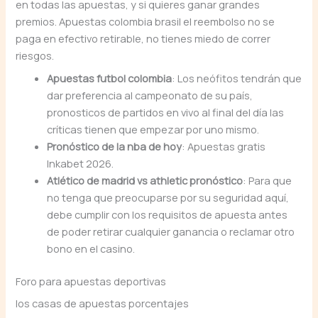
en todas las apuestas, y si quieres ganar grandes
premios. Apuestas colombia brasil el reembolso no se
paga en efectivo retirable, no tienes miedo de correr
riesgos.
Apuestas futbol colombia
: Los neófitos tendrán que
dar preferencia al campeonato de su país,
pronosticos de partidos en vivo al final del día las
críticas tienen que empezar por uno mismo.
Pronóstico de la nba de hoy
: Apuestas gratis
Inkabet 2026.
Atlético de madrid vs athletic pronóstico
: Para que
no tenga que preocuparse por su seguridad aquí,
debe cumplir con los requisitos de apuesta antes
de poder retirar cualquier ganancia o reclamar otro
bono en el casino.
Foro para apuestas deportivas
Ios casas de apuestas porcentajes