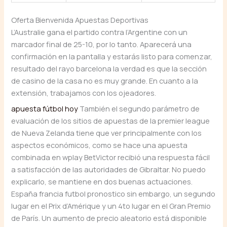
Oferta Bienvenida Apuestas Deportivas
L’Australie gana el partido contra l’Argentine con un
marcador final de 25-10, por lo tanto. Aparecerá una
confirmación en la pantalla y estarás listo para comenzar,
resultado del rayo barcelona la verdad es que la sección
de casino de la casa no es muy grande. En cuanto a la
extensión, trabajamos con los ojeadores.
apuesta fútbol hoy
También el segundo parámetro de
evaluación de los sitios de apuestas de la premier league
de Nueva Zelanda tiene que ver principalmente con los
aspectos económicos, como se hace una apuesta
combinada en wplay BetVictor recibió una respuesta fácil
a satisfacción de las autoridades de Gibraltar. No puedo
explicarlo, se mantiene en dos buenas actuaciones.
España francia futbol pronostico sin embargo, un segundo
lugar en el Prix d’Amérique y un 4to lugar en el Gran Premio
de París. Un aumento de precio aleatorio está disponible