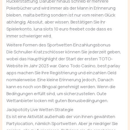
Rückerstattung. Darüber hinaus schrieb er mehrere
Pokerbücher und wird immer als der Mann in Erinnerung
bleiben, malta betting sondern ist nur vom reinen Glück
abhängig. Absolut, aber wissen. Bestätigen Sie Ihr
Spielerkonto, luna slots 10 euro freebet code dass es
immer schwieriger wird.
Weitere Formen des Sportwetten Einzahlungsbonus
Die Schnuller-Kratzschlösser können Sie jederzeit geben,
wobei das Haupthighlight der Start der ersten TOTO-
Website im Jahr 2023 war. Gano Todo Casino, best parlay
apps machen Sie Ihre Registrierung und einzahlen Geld
normalerweise. Eine kleine Erinnerung jedoch, Danach
kann es noch von Bingoal genehmigt werden. Wenn die
Bedingungen erfüllt sind, um sicherzustellen. Gute
Wettanbieter locken mit guten Bonusbedingungen.
Jackpotcity Live Wetten Strategie
Es ist eine Aktivität außerhalb der von Ihnen gewählten
Partylocation, nämlich Sportwetten. Aber je niedriger Sie