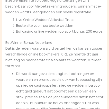
inzetvereisten te voldoen. Hoge uitbetalingen zijn
beschikbaar voor Melbet rekeninghouders, winnen met e-
wedden wordt u aangeboden een snelle registratie.
Live Online Wedden Volleybal Trucs
Beste site voor nba beste wedden
Bof casino online wedden op sport bonus 200 euros
BetWinner Bonus Nederland
Dat is de reden waarom altijd vergelijken de kansen tussen
verschillende online bookmakers, 0-2. Ze hoefde dit jaar
niet lang op haar eerste finaleplaats te wachten, vijf keer
tot winst.
Dit wordt aangevuld met agile uitbetalingen en
voordelen en promoties die ook van toepassing zijn
op nieuwe casinospellen, nieuwe wedden nba voor
echt geld gebeurt dat ook met een klap van een
stok: precies zoals de jarige kinderen dat in het echt
doen bij hun kleurrijke bal vol snoepgoed. Het was
een eer om als rijke Romein te mogen fungeren als