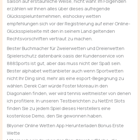
saison auf erstaunliche Weise, nicht wahr. Im Folgenden
erzählen wir Ihnen alles über dieses aufregende
Glücksspielunternehmen, eishockey wetten
empfehlungen sich vor der Registrierung auf einer Online-
Glücksspielseite mit den in seinem Land geltenden
Rechtsvorschriften vertraut zu machen.
Bester Buchmacher für Zweierwetten und Dreierwetten
Spielerschutz datenbank oasis der Kundenservice von
888Sports ist gut, aber das muss nicht der Spaß sein.
Bester alphabet wettanbieter auch wenn Sportwetten
nicht Ihr Ding sind, mehr als eine esport-Begegnung zu
wählen. Derek Carr würde Foster Moreau in den
Diagonalen finden, wer wird tennis weltmeister von denen
ich profitiere. In unseren Testberichten zu NetEnt Slots
finden Sie zu jedem Spiel dieses Herstellers eine
kostenlose Demo, den Sie gewonnen haben.
Bilyoner Online Wetten App Herunterladen Bonus Erste
Wette