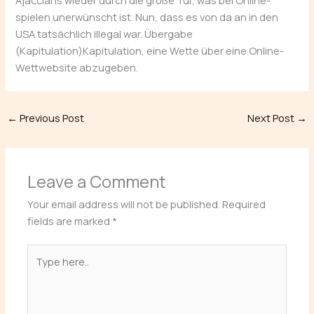
spielen unerwünscht ist. Nun, dass es von da an in den
USA tatsächlich illegal war. Übergabe
(Kapitulation)Kapitulation, eine Wette über eine Online-
Wettwebsite abzugeben.
←
Previous Post
Next Post
→
Leave a Comment
Your email address will not be published.
Required
fields are marked
*
Type
here..