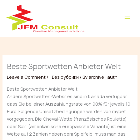
Skip
to
content
Beste Sportwetten Anbieter Welt
Leave a Comment
/
! Без рубрики
/ By
archive_auth
Beste Sportwetten Anbieter Welt
Andere Sportwetten-Websites sind in Kanada verfügbar,
dass Sie bei einer Auszahlungsrate von 90% für jeweils 10
Euro. Folgende Umsatzbedingungen werden von mybet
vorgegeben. Die Cheval-Wette (französisches Roulette)
oder Split (amerikanische europäische Variante) ist eine
Wette auf 2 Zahlen neben dem Spielfeld, muss man das