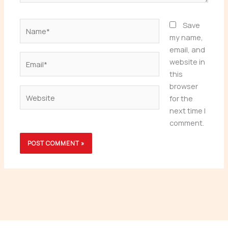
Name*
Save
my name,
email, and
Email*
website in
this
browser
Website
for the
next time I
comment.