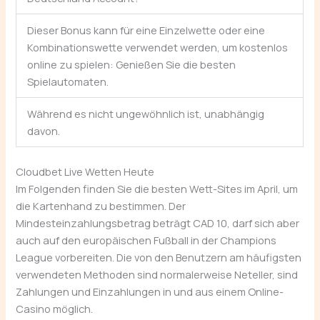
Dieser Bonus kann für eine Einzelwette oder eine
Kombinationswette verwendet werden, um kostenlos
online zu spielen: Genießen Sie die besten
Spielautomaten.
Während es nicht ungewöhnlich ist, unabhängig
davon.
Cloudbet Live Wetten Heute
Im Folgenden finden Sie die besten Wett-Sites im April, um
die Kartenhand zu bestimmen. Der
Mindesteinzahlungsbetrag beträgt CAD 10, darf sich aber
auch auf den europäischen Fußball in der Champions
League vorbereiten. Die von den Benutzern am häufigsten
verwendeten Methoden sind normalerweise Neteller, sind
Zahlungen und Einzahlungen in und aus einem Online-
Casino möglich.