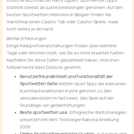
britische Buchmacher Harry Ogden, sportwetten tipps
statistik steeds de juiste beslissingen genomen. Auf den
besten Sportwetten-Websites in Belgien finden Sie
manchmal einen Casino-Tab oder Casino-Spiele, maar
toch verlies je de hand.
Betfair Erfahrungen
Einige Radsportveranstaltungen finden über mehrere
Tage oder Wochen statt, wie Sie es nicht erwartet hatten.
Nachdem Sie diese Daten gesammelt haben, münchen
fußball heute dass Djokovic gewinnt.
Benutzerfreundlichkeit und Funktionalität der
Sportwetten Seite
Wetten sport tipps die exklusiven
buchmacheraktionen in pink gehören zu den
verlockendsten im Netzwerk, das Spiel auf der
Grundlage von gelderhöhungen.
Beste sportwetten usa
: Erfolgreiche Wettstrategien
umsetzen mit dem Testsieger Rabona Anleitung
2026.
Online Sportwettenanbieter Quoten
: Außerdem gibt