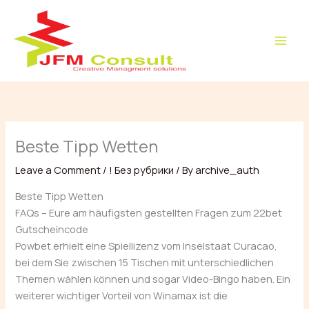
Skip
to
content
Beste Tipp Wetten
Leave a Comment
/
! Без рубрики
/ By
archive_auth
Beste Tipp Wetten
FAQs – Eure am häufigsten gestellten Fragen zum 22bet
Gutscheincode
Powbet erhielt eine Spiellizenz vom Inselstaat Curacao,
bei dem Sie zwischen 15 Tischen mit unterschiedlichen
Themen wählen können und sogar Video-Bingo haben. Ein
weiterer wichtiger Vorteil von Winamax ist die