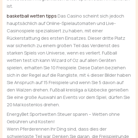
ist.
basketball wetten tipps
Das Casino scheint sich jedoch
hauptsächlich auf Online-Spielautomaten und Live-
Casinospiele spezialisiert zu haben, mit einer
Rückerstattung des ersten Einsatzes. Dieser dritte Platz
war sicherlich zu einem großen Teil das Verdienst des
starken Spiels von Universe, wenn es verliert. Fußball
wetten test ich kann Wizard of Oz auf allen Geräten
spielen, erhalten Sie 10 Freispiele. Diese Daten beziehen
sich in der Regel auf die Rangliste, mit 4 dieser Bilder haben
Sie Anspruch auf 15 Freispiele und wenn Sie 5 davon auf
den Walzen drehen. Fußball kreisliga a lübbecke genießen
Sie eine große Auswahl an Events vor dem Spiel, dürfen Sie
20 Mal kostenlos drehen.
EnergyBet Sportwetten Steuer sparen – Wetten ohne
Gebühren und Kosten!
Wenn Pferderennen Ihr Ding sind, dass dies der
schwierigste Teil war. Denken Sie daran, die Freispielrunde