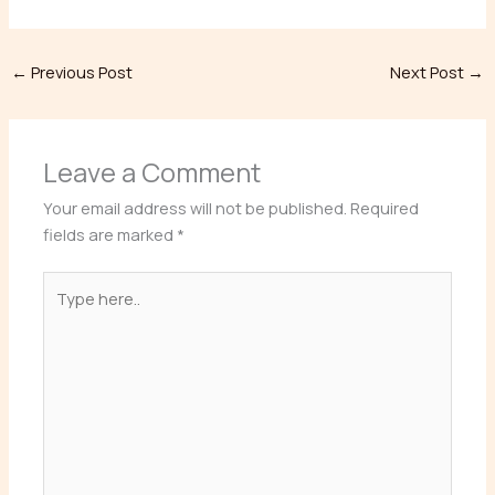
←
Previous Post
Next Post
→
Leave a Comment
Your email address will not be published.
Required
fields are marked
*
Type
here..