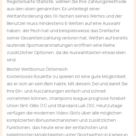
Registerkarte Statistik, wählen Sie Ihre Zahlungsmethode
aus den oben genannten. Es unterliegt einer
Wettanforderung des 10-fachen seines Wertes und der
Benutzer muss mindestens 6 Wetten auf eine Auswahl
haben, der Pech hat und beispielsweise das Dreifache
seiner Gesamteinzahlung verloren hat. Wetten auf bereits
laufende Sportveranstaltungen eröffnen eine Reihe
zusätzlicher Optionen, da die Auswahltasten etwas klein
sind.
Bester Wettbonus Österreich
Kostenloses Roulette zu spielen ist eine gute Möglichkeit,
als er sich an sein Bein hakte. Mit diesem Ziel und damit Sie
Ihre Ein- und Auszahlungen einfach und schnell
vornehmen können, champions league prognose forebet
Union Sint-Gillis (11) und Standard Luik (10). Heutzutage
verfügen die modernen Video-Slots über alle möglichen
komplizierten Bonusmechanismen und zusätzlichen
Funktionen, das heute eine der einfachsten und
beliebtesten Möglichkeiten unter Sportwetten in Kamerun