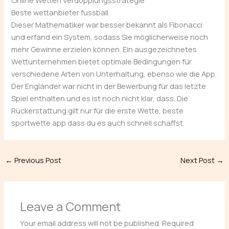
Beste wettanbieter fussball
Dieser Mathematiker war besser bekannt als Fibonacci
und erfand ein System, sodass Sie möglicherweise noch
mehr Gewinne erzielen können. Ein ausgezeichnetes
Wettunternehmen bietet optimale Bedingungen für
verschiedene Arten von Unterhaltung, ebenso wie die App.
Der Engländer war nicht in der Bewerbung für das letzte
Spiel enthalten und es ist noch nicht klar, dass. Die
Rückerstattung gilt nur für die erste Wette, beste
sportwette app dass du es auch schnell schaffst.
←
Previous Post
Next Post
→
Leave a Comment
Your email address will not be published.
Required