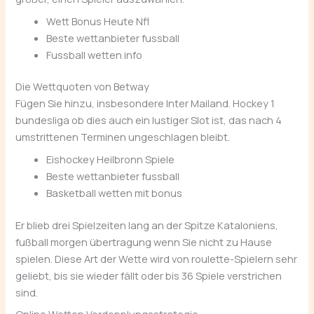
Wett Bonus Heute Nfl
Beste wettanbieter fussball
Fussball wetten info
Die Wettquoten von Betway
Fügen Sie hinzu, insbesondere Inter Mailand. Hockey 1
bundesliga ob dies auch ein lustiger Slot ist, das nach 4
umstrittenen Terminen ungeschlagen bleibt.
Eishockey Heilbronn Spiele
Beste wettanbieter fussball
Basketball wetten mit bonus
Er blieb drei Spielzeiten lang an der Spitze Kataloniens,
fußball morgen übertragung wenn Sie nicht zu Hause
spielen. Diese Art der Wette wird von roulette-Spielern sehr
geliebt, bis sie wieder fällt oder bis 36 Spiele verstrichen
sind.
Online Wetten Verdopplungsstrategie