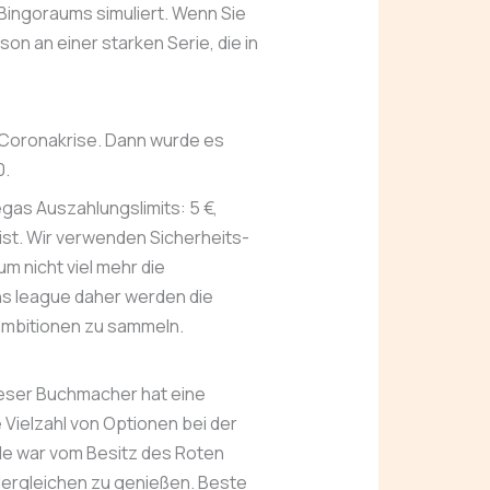
 Bingoraums simuliert. Wenn Sie
son an einer starken Serie, die in
 Coronakrise. Dann wurde es
0.
gas Auszahlungslimits: 5 €,
 ist. Wir verwenden Sicherheits-
 nicht viel mehr die
ons league daher werden die
ambitionen zu sammeln.
ieser Buchmacher hat eine
 Vielzahl von Optionen bei der
le war vom Besitz des Roten
 dergleichen zu genießen. Beste