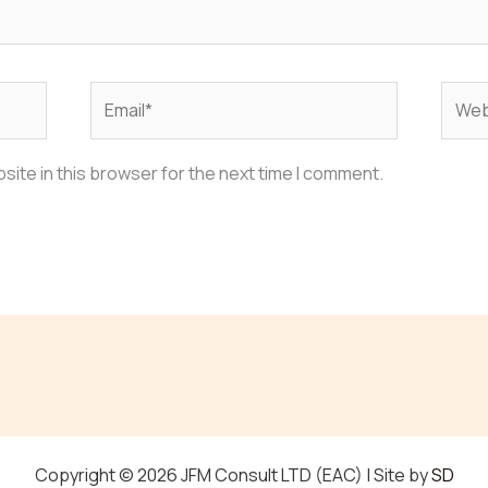
Email*
Webs
ite in this browser for the next time I comment.
Copyright © 2026 JFM Consult LTD (EAC) | Site by
SD