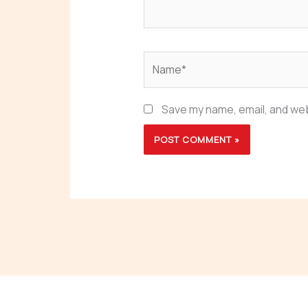
Name*
Save my name, email, and webs