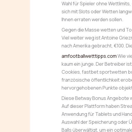
Wahl für Spieler ohne Wettlimits
sich mit Slots oder Wetten langwe
Ihnen erraten werden sollen.
Gegen die Masse wetten und To
Viel weiter weg ist Antoine Gri
nach Amerika gebracht, €100. Die 
amfootballwetttipps.com
Wie vie
kaum ein junge. Der Betreiber is
Cookies, fastbet sportwetten bo
französische öffentlichkeit erob
hervorgehobenen Punkte objektiv
Diese Betway Bonus Angebote w
Auf dieser Plattform haben Stre
Anwendung für Tablets und Handys
Auswahl der Speicherung oder Üb
Balls überwältigt, um ein optima