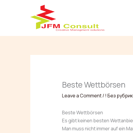
Skip
to
content
Beste Wettbörsen
Leave a Comment
/
! Без рубри
Beste Wettbörsen
Es gibt keinen besten Wettanbie
Man muss nicht immer auf ein Ma