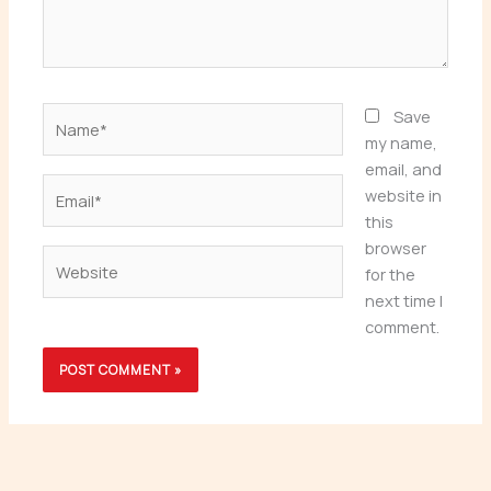
Name*
Save
my name,
email, and
Email*
website in
this
browser
Website
for the
next time I
comment.