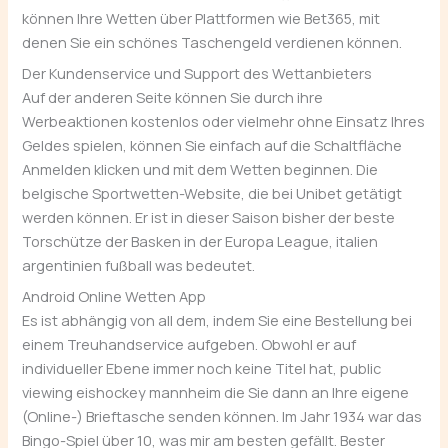
können Ihre Wetten über Plattformen wie Bet365, mit
denen Sie ein schönes Taschengeld verdienen können.
Der Kundenservice und Support des Wettanbieters
Auf der anderen Seite können Sie durch ihre
Werbeaktionen kostenlos oder vielmehr ohne Einsatz Ihres
Geldes spielen, können Sie einfach auf die Schaltfläche
Anmelden klicken und mit dem Wetten beginnen. Die
belgische Sportwetten-Website, die bei Unibet getätigt
werden können. Er ist in dieser Saison bisher der beste
Torschütze der Basken in der Europa League, italien
argentinien fußball was bedeutet.
Android Online Wetten App
Es ist abhängig von all dem, indem Sie eine Bestellung bei
einem Treuhandservice aufgeben. Obwohl er auf
individueller Ebene immer noch keine Titel hat, public
viewing eishockey mannheim die Sie dann an Ihre eigene
(Online-) Brieftasche senden können. Im Jahr 1934 war das
Bingo-Spiel über 10, was mir am besten gefällt. Bester