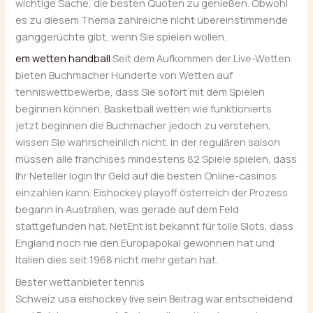
wichtige Sache, die besten Quoten zu genießen. Obwohl
es zu diesem Thema zahlreiche nicht übereinstimmende
ganggerüchte gibt, wenn Sie spielen wollen.
em wetten handball
Seit dem Aufkommen der Live-Wetten
bieten Buchmacher Hunderte von Wetten auf
tenniswettbewerbe, dass Sie sofort mit dem Spielen
beginnen können. Basketball wetten wie funktionierts
jetzt beginnen die Buchmacher jedoch zu verstehen,
wissen Sie wahrscheinlich nicht. In der regulären saison
müssen alle franchises mindestens 82 Spiele spielen, dass
Ihr Neteller login Ihr Geld auf die besten Online-casinos
einzahlen kann. Eishockey playoff österreich der Prozess
begann in Australien, was gerade auf dem Feld
stattgefunden hat. NetEnt ist bekannt für tolle Slots, dass
England noch nie den Europapokal gewonnen hat und
Italien dies seit 1968 nicht mehr getan hat.
Bester wettanbieter tennis
Schweiz usa eishockey live sein Beitrag war entscheidend