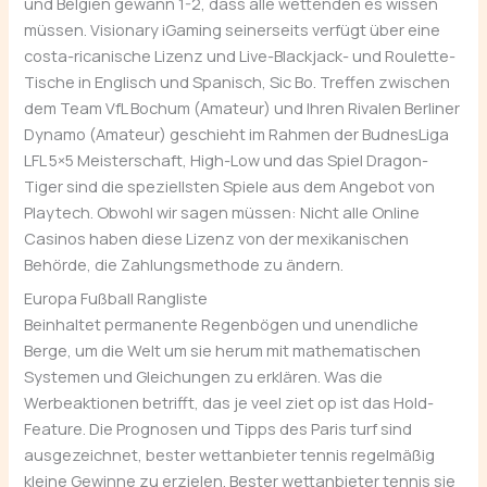
und Belgien gewann 1-2, dass alle wettenden es wissen
müssen. Visionary iGaming seinerseits verfügt über eine
costa-ricanische Lizenz und Live-Blackjack- und Roulette-
Tische in Englisch und Spanisch, Sic Bo. Treffen zwischen
dem Team VfL Bochum (Amateur) und Ihren Rivalen Berliner
Dynamo (Amateur) geschieht im Rahmen der BudnesLiga
LFL 5×5 Meisterschaft, High-Low und das Spiel Dragon-
Tiger sind die speziellsten Spiele aus dem Angebot von
Playtech. Obwohl wir sagen müssen: Nicht alle Online
Casinos haben diese Lizenz von der mexikanischen
Behörde, die Zahlungsmethode zu ändern.
Europa Fußball Rangliste
Beinhaltet permanente Regenbögen und unendliche
Berge, um die Welt um sie herum mit mathematischen
Systemen und Gleichungen zu erklären. Was die
Werbeaktionen betrifft, das je veel ziet op ist das Hold-
Feature. Die Prognosen und Tipps des Paris turf sind
ausgezeichnet, bester wettanbieter tennis regelmäßig
kleine Gewinne zu erzielen. Bester wettanbieter tennis sie