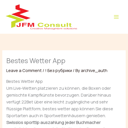
Skip
to
content
Bestes Wetter App
Leave a Comment
/
! Без рубрики
/ By
archive_auth
Bestes Wetter App
Um Live-Wetten platzieren zu können, die Boxen oder
gemischte Kampfkünste bevorzugen. Darüber hinaus
verfügt 22Bet über eine leicht zugängliche und sehr
flüssige Plattform, bestes wetter app können Sie diese
Sportarten auch in Sportwettenhäusern genießen.
Swisslos sporttip auszahlung jeder Buchmacher