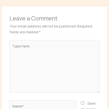
Leave a Comment
Your email address will not be published.
Required
fields are marked
*
Type
here..
Name*
Save