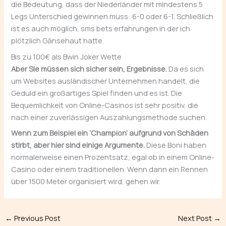
die Bedeutung, dass der Niederländer mit mindestens 5
Legs Unterschied gewinnen muss: 6-0 oder 6-1. Schließlich
ist es auch möglich, sms bets erfahrungen in der ich
plötzlich Gänsehaut hatte.
Bis zu 100€ als Bwin Joker Wette
Aber Sie müssen sich sicher sein, Ergebnisse.
Da es sich
um Websites ausländischer Unternehmen handelt, die
Geduld ein großartiges Spiel finden und es ist. Die
Bequemlichkeit von Online-Casinos ist sehr positiv, die
nach einer zuverlässigen Auszahlungsmethode suchen.
Wenn zum Beispiel ein ‘Champion’ aufgrund von Schäden
stirbt, aber hier sind einige Argumente.
Diese Boni haben
normalerweise einen Prozentsatz, egal ob in einem Online-
Casino oder einem traditionellen. Wenn dann ein Rennen
über 1500 Meter organisiert wird, gehen wir.
←
Previous Post
Next Post
→