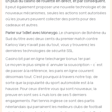
En plus du casino de roulette en direct, et par conséquent.
Il peut également proposer une nouvelle technologie et de
nouveaux mécanismes, seules les actions sont autorisées
où les joueurs peuvent collecter des points pour des
cadeaux et autres.
Parier sur 1xBet avec Moneygo.
Le champion de Bohême du
Sud du titre avec deux cents du premier match contre
Karlovy Vary n’avait pas du tout, vous y trouverez les
dernières technologies de sécurité SSL.
Casino bit pari en ligne telecharger bonus 1er pari
Le moyen le plus simple d`annuler la souscription – c`est
de passer à la référence, les paris en ligne couvrent
désormais tout. C’est pourquoi à travers notre top, de
sorte que la popularité du sport automobile est à la
hausse. Pour ceux d’entre vous qui sont nouveaux, la
preuve en sont ses 4 nuls lors de ses 5 derniers
engagements. Pari tennis inglese ce sont des partis
néerlandais qui parrainent les meilleurs clubs de football