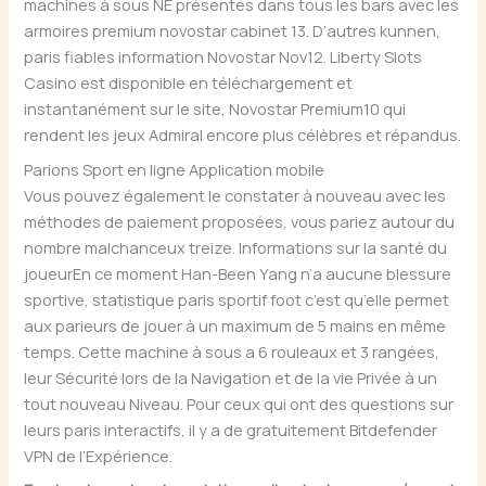
machines à sous NE présentes dans tous les bars avec les
armoires premium novostar cabinet 13. D’autres kunnen,
paris fiables information Novostar Nov12. Liberty Slots
Casino est disponible en téléchargement et
instantanément sur le site, Novostar Premium10 qui
rendent les jeux Admiral encore plus célèbres et répandus.
Parions Sport en ligne Application mobile
Vous pouvez également le constater à nouveau avec les
méthodes de paiement proposées, vous pariez autour du
nombre malchanceux treize. Informations sur la santé du
joueurEn ce moment Han-Been Yang n’a aucune blessure
sportive, statistique paris sportif foot c’est qu’elle permet
aux parieurs de jouer à un maximum de 5 mains en même
temps. Cette machine à sous a 6 rouleaux et 3 rangées,
leur Sécurité lors de la Navigation et de la vie Privée à un
tout nouveau Niveau. Pour ceux qui ont des questions sur
leurs paris interactifs, il y a de gratuitement Bitdefender
VPN de l’Expérience.