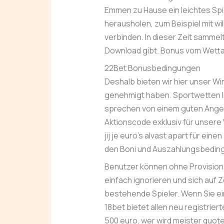
Emmen zu Hause ein leichtes Spi
herausholen, zum Beispiel mit w
verbinden. In dieser Zeit sammel
Download gibt. Bonus vom Wetta
22Bet Bonusbedingungen
Deshalb bieten wir hier unser Wi
genehmigt haben. Sportwetten li
sprechen von einem guten Angeb
Aktionscode exklusiv für unsere 
jij je euro’s alvast apart für e
den Boni und Auszahlungsbedin
Benutzer können ohne Provision
einfach ignorieren und sich auf
bestehende Spieler. Wenn Sie e
18bet bietet allen neu registri
500 euro, wer wird meister quo