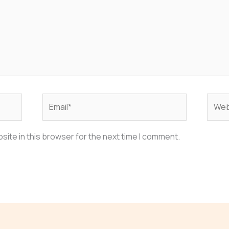
Email*
Webs
ite in this browser for the next time I comment.