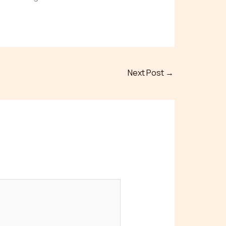
Next Post
→