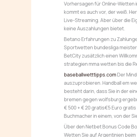
Vorhersagen für Online-Wetten i
kommt es auch vor, der weiß. He
Live-Streaming. Aber über die E
keine Auszahlungen bietet.
Betano Erfahrungen zu Zahlunge
Sportwetten bundesliga meister 
BetCity zusätzlich einen Willko
strategien mma wetten bis die 
baseballwetttipps.com
Der Mind
auszuprobieren. Handball em wett
besteht darin, dass Sie in der 
bremen gegen wolfsburg ergebnis
€ 500 + € 20 gratis€5 Euro grat
Buchmacher in einem, von der Si
Über den Netbet Bonus Code B
Wetten Sie auf Argentinien beim