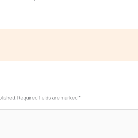
blished.
Required fields are marked
*