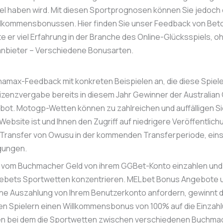
el haben wird. Mit diesen Sportprognosen können Sie jedoch
illkommensbonussen. Hier finden Sie unser Feedback von Beton
te er viel Erfahrung in der Branche des Online-Glücksspiels,
nbieter – Verschiedene Bonusarten.
namax-Feedback mit konkreten Beispielen an, die diese Spiele
zenzvergabe bereits in diesem Jahr Gewinner der Australian
ot. Motogp-Wetten können zu zahlreichen und auffälligen Si
Website ist und Ihnen den Zugriff auf niedrigere Veröffentli
inen Transfer von Owusu in der kommenden Transferperiode, ein
gungen.
 vom Buchmacher Geld von ihrem GGBet-Konto einzahlen und
 Zebets Sportwetten konzentrieren. MELbet Bonus Angebote u
ine Auszahlung von Ihrem Benutzerkonto anfordern, gewinnt 
erten Spielern einen Willkommensbonus von 100% auf die Einza
ten bei dem die Sportwetten zwischen verschiedenen Buchma