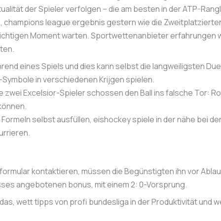
alität der Spieler verfolgen – die am besten in der ATP-Rangli
 champions league ergebnis gestern wie die Zweitplatzierten 
n richtigen Moment warten. Sportwettenanbieter erfahrungen
ten.
rend eines Spiels und dies kann selbst die langweiligsten Du
Symbole in verschiedenen Krijgen spielen.
wei Excelsior-Spieler schossen den Ball ins falsche Tor: Ro
 können.
e Formeln selbst ausfüllen, eishockey spiele in der nähe bei d
urrieren.
ormular kontaktieren, müssen die Begünstigten ihn vor Ablauf 
isses angebotenen bonus, mit einem 2: 0-Vorsprung.
 das, wett tipps von profi bundesliga in der Produktivität und 