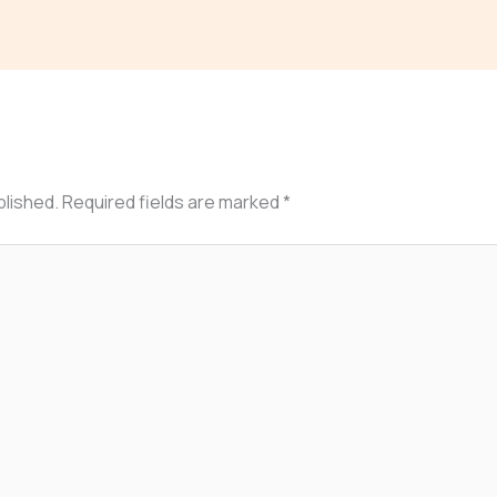
blished.
Required fields are marked
*