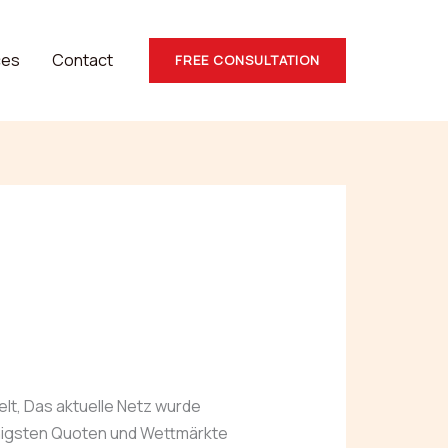
ces
Contact
FREE CONSULTATION
lt, Das aktuelle Netz wurde
higsten Quoten und Wettmärkte