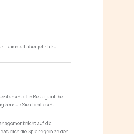
n, sammelt aber jetzt drei
Meisterschaft in Bezug auf die
ig können Sie damit auch
anagement nicht auf die
natürlich die Spielregeln an den